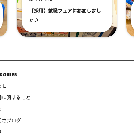
【採用】就職フェアに参加しまし
た♪
GORIES
らせ
園に関すること
用
くさブログ
び