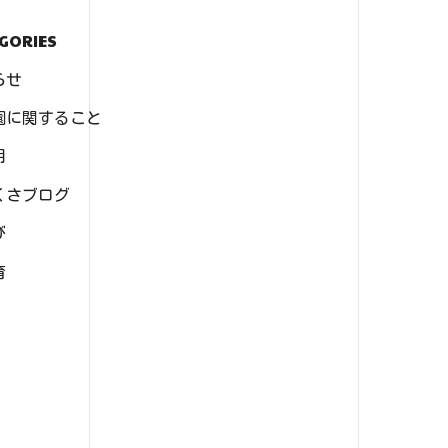
GORIES
らせ
園に関すること
用
くさブログ
び
育