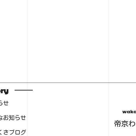
ry
らせ
waka
なお知らせ
帝京わ
くさブログ