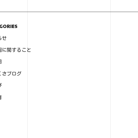
GORIES
らせ
園に関すること
用
くさブログ
び
育