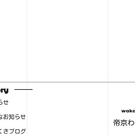
ry
らせ
waka
なお知らせ
帝京わ
くさブログ