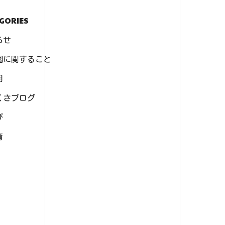
GORIES
らせ
園に関すること
用
くさブログ
び
育