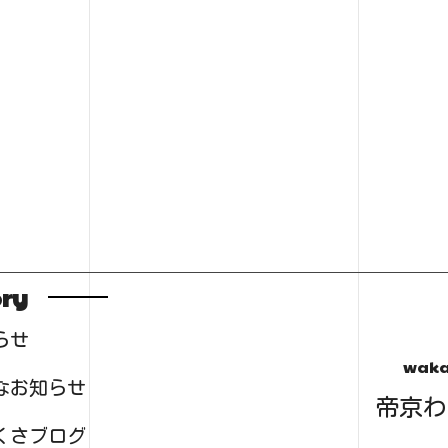
ry
らせ
waka
なお知らせ
帝京わ
くさブログ