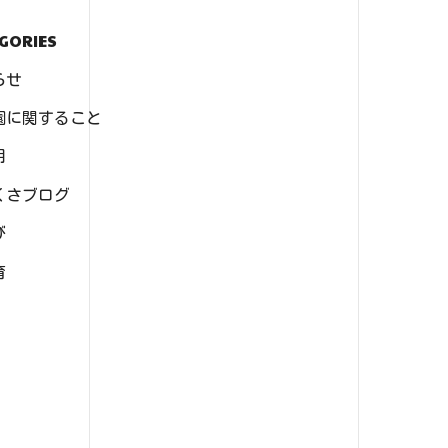
GORIES
らせ
園に関すること
用
くさブログ
び
育