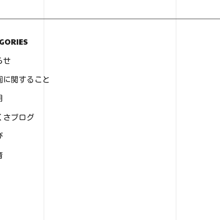
GORIES
らせ
園に関すること
用
くさブログ
び
育