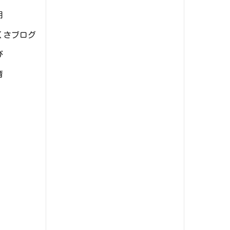
用
くさブログ
び
育