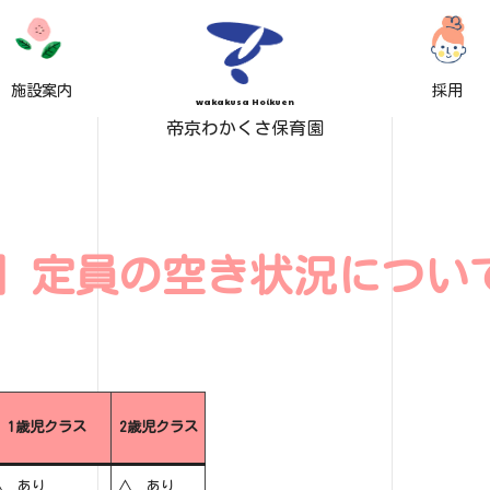
施設案内
採用
wakakusa Hoikuen
帝京わかくさ保育園
1更新】定員の空き状況につい
1歳児クラス
2歳児クラス
△ あり
△ あり