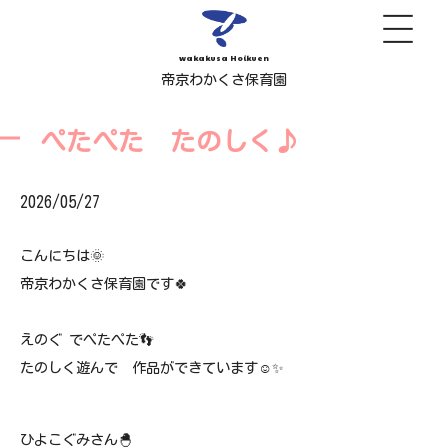
wakakusa Hoikuen
帝京わかくさ保育園
ぺたぺた たのしく♪
2026/05/27
こんにちは🌞
帝京わかくさ保育園です🍀
えのぐ でぺたぺた👣
たのしく遊んで 作品ができています☺✨
ひよこぐみさん🐣