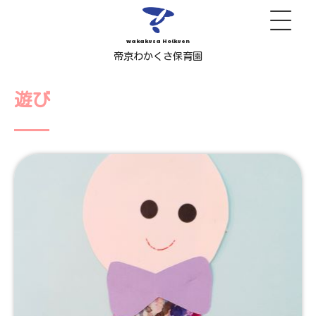
wakakusa Hoikuen
帝京わかくさ保育園
遊び