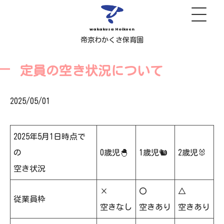
wakakusa Hoikuen
帝京わかくさ保育園
定員の空き状況について
2025/05/01
2025年5月1日時点で
の
0歳児🐣
1歳児🐿
2歳児🐰
空き状況
×
〇
△
従業員枠
空きなし
空きあり
空きあり