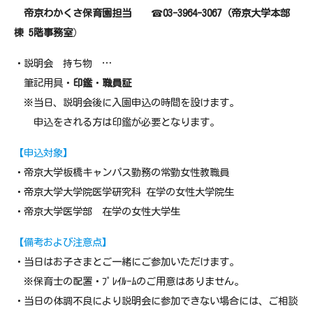
帝京わかくさ保育園担当
☎
03-3964-3067（帝京大学本部
棟 5階事務室
）
・説明会 持ち物 …
筆記用具・
印鑑
・
職員証
※当日、説明会後に入園申込の時間を設けます。
申込をされる方は印鑑が必要となります。
【申込対象】
・帝京大学板橋キャンパス勤務の常勤女性教職員
・帝京大学大学院医学研究科 在学の女性大学院生
・帝京大学医学部 在学の女性大学生
【備考および注意点】
・当日はお子さまとご一緒にご参加いただけます。
※保育士の配置・ﾌﾟﾚｲﾙｰﾑのご用意はありません。
・当日の体調不良により説明会に参加できない場合には、ご相談