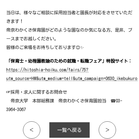
当日は、様々なご相談に採用担当者と園長が対応をさせていただ
きます！
帝京わかくさ保育園がどのような園なのか気になる方、是非、ブ
ースまでお越しください。
皆様のご来場をお待ちしております😊✨
「保育士・幼稚園教諭のための就職・転職フェア」特設サイト：
https://hitoshia-hoiku.com/fairs/75?
utm_source=HM&utm_medium=tell&utm_campaign=0630_ikebukuro
☞採用・求人に関するお問合せ
帝京大学 本部総務課 帝京わかくさ保育園担当 ☎03-
3964-3067
＜
一覧へ戻る
＞