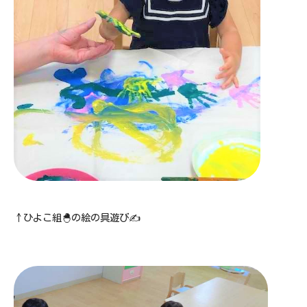
↑ひよこ組🐣の絵の具遊び✍