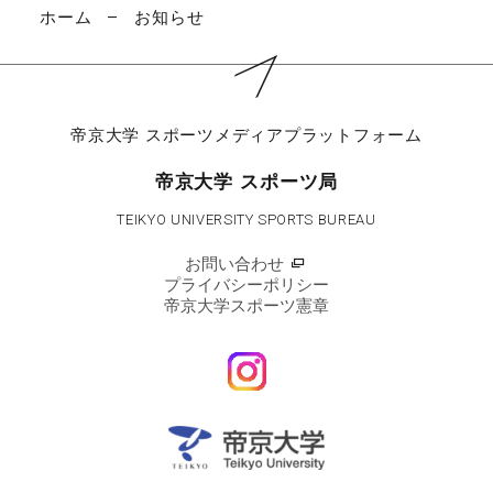
ホーム
お知らせ
帝京大学
スポーツメディアプラットフォーム
帝京大学 スポーツ局
TEIKYO UNIVERSITY SPORTS BUREAU
お問い合わせ
プライバシーポリシー
帝京大学スポーツ憲章