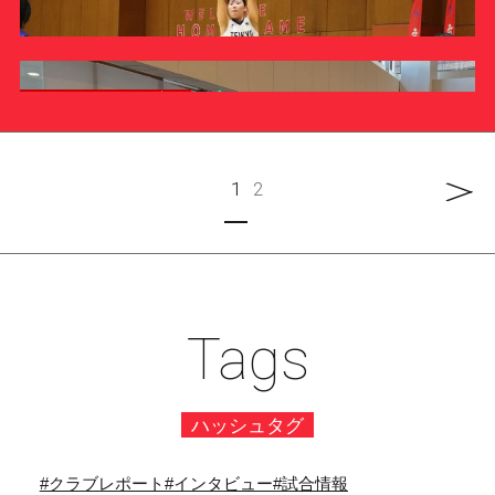
硬式野球部今﨑圭秦さんが「UNIVAS AWARDS 2024-
25」マン・オブ・ザ・イヤ …
INFORMATION
ラグビー部
バスケットボール部
【イベント開催】ラグビー部ファンミーティング
【イベント】12月20日（金）女子バスケットボールのホ
ームゲームを開催します
1
2
INFORMATION
バスケットボール部
INFORMATION
八王子キャンパスにて女子バスケットボール部のホーム
ゲームを行いました
INFORMATION
Tags
強化クラブの2024年度結果報告および壮行会を行いまし
ハッシュタグ
た
REPORT
#クラブレポート
#インタビュー
#試合情報