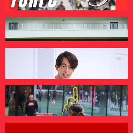
【4/11（土）】ジャイアンツタウンスタジアムへ硬式野
#クラブレポート
#インタビュー
#試合情報
#イベントレポート
#試合日程
球部の応援に行こう！
#スポーツ局からのお知らせ
#サポーターの会
#メディア情報
#キャンプ
INFORMATION
ラグビー部
ラグビー部がファンミーティングを行いました
REPORT
八王子キャンパスで女子アスリートDayを実施しました
REPORT
駅伝競走部
ラグビー部