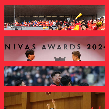
硬式野球部
ラグビー部
帝京スポーツサポーターの会と硬式野球部が学内イベン
帝京スポーツサポーターの会とラグビー部が学内イベン
ラグビー部
トを実施しました
トを実施しました
【イベント案内】10/12（日）ラグビー観戦ツアー開催
REPORT
INFORMATION
のお知らせ
硬式野球部
INFORMATION
硬式野球部が臨む春季リーグ開幕戦にラグビー部など約
250人の学生応援団がスタンドを赤く染め …
INFORMATION
硬式野球部