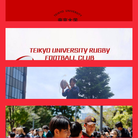
駅伝競走部の卒業生でYouTuberのたむじょーさんとトー
【ラグビー部】1月25日（日）TRFC FAN MEETING 開
クショー企画を実施しました
催！
INFORMATION
INFORMATION
帝京スポーツサポーターの会が学内イベント「帝京
SPORTS DAY」を実施しました
REPORT
【10/23（木）】学内向けイベント「帝京SPORTS
DAY」開催のお知らせ
INFORMATION