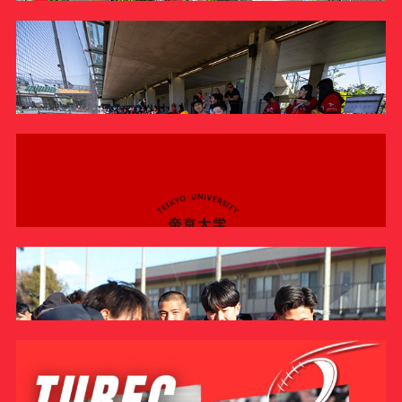
サポーターの会
カレンダー
お知らせ
サポート情報
運動部支援
お問い合わせ
帝京スポーツサポーターの会が学内イベント「新歓スタ
ンプラリー inもみの木広場」を実施しま …
プライバシーポリシー
REPORT
帝京大学スポーツ憲章
硬式野球部が臨む春季リーグ城西大学戦に約250人の学
生応援団がスタンドを赤く染めました
Tags
INFORMATION
硬式野球部