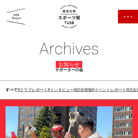
帝京大学 スポーツ局
Archives
お知らせ
サポーターの会
スポーツ局について
すべて
#クラブレポート
#インタビュー
#試合情報
#イベントレポート
#試合
クラブ紹介
クラブ一覧
カレンダー
ファン・サポーター