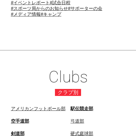
#イベントレポート
#試合日程
#スポーツ局からのお知らせ
#サポーターの会
#メディア情報
#キャンプ
Clubs
クラブ別
アメリカンフットボール部
駅伝競走部
空手道部
弓道部
剣道部
硬式庭球部