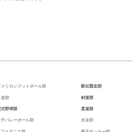
アメリカンフットボール部
駅伝競走部
弓道部
剣道部
硬式野球部
柔道部
女子バレーボール部
水泳部
ソフトテニス部
男子サッカー部