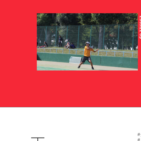
25/09
サポート情報
運動部支援
お問い合わせ
プライバシーポリシー
帝京大学スポーツ憲章
ソフトテニス部
【ソフトテニス部】第79回文部科学大臣杯全日本大
対抗ソフトテニス選手権大会結果について
INFORMATION