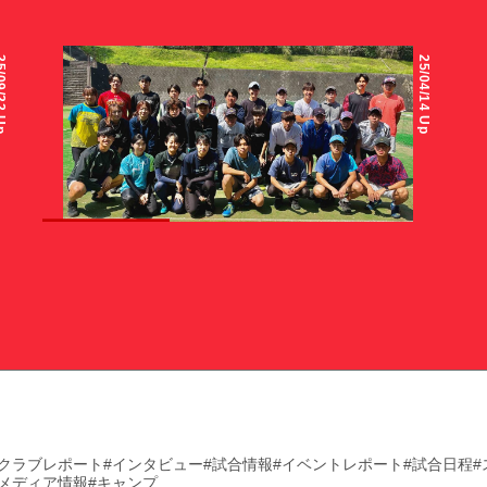
/22 Up
25/04/14 Up
ソフトテニス部
2025シーズンソフトテニス部紹介
INTERVIEW
学
#クラブレポート
#インタビュー
#試合情報
#イベントレポート
#試合日程
#メディア情報
#キャンプ