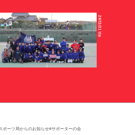
24/11/21 Up
ソフトテニス部
【試合結果】ソフトテニス部令和6年度関東学生秋季
リーグ戦
INFORMATION
#スポーツ局からのお知らせ
#サポーターの会