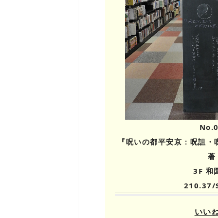
No.
『呪いの都平安京 : 呪詛
著
3F 和
210.37/
いい