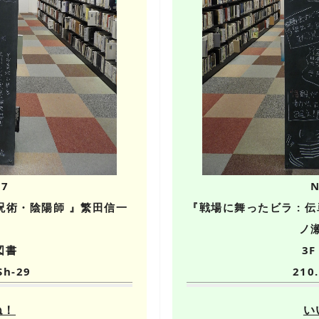
07
N
・呪術・陰陽師 』繁田信一
『戦場に舞ったビラ : 
ノ
図書
3
Sh-29
210.
ね！
い