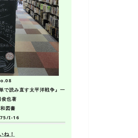
o.08
伝単で読み直す太平洋戦争』一
瀬俊也著
F 和図書
75/I-16
いね！