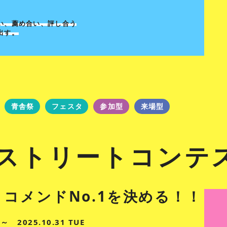
い、薦め合い、評し合う
出す。
青舎祭
フェスタ
参加型
来場型
Oストリートコンテス
コメンドNo.1を決める！！
 ～ 2025.10.31 TUE