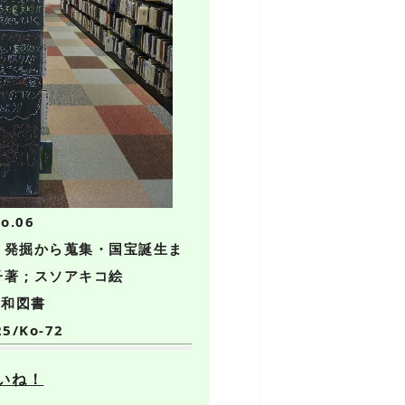
o.06
見・発掘から蒐集・国宝誕生ま
著 ; スソアキコ絵
F 和図書
25/Ko-72
いね！