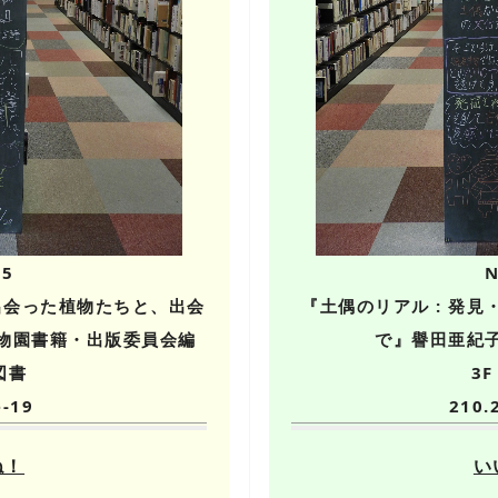
05
N
で出会った植物たちと、出会
『土偶のリアル : 発
物園書籍・出版委員会編
で』譽田亜紀子
図書
3
e-19
210.
ね！
い