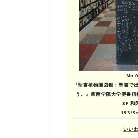
No.
『聖書植物園図鑑 : 聖書
う。』西南学院大学聖書植
3F 和
193/S
いい