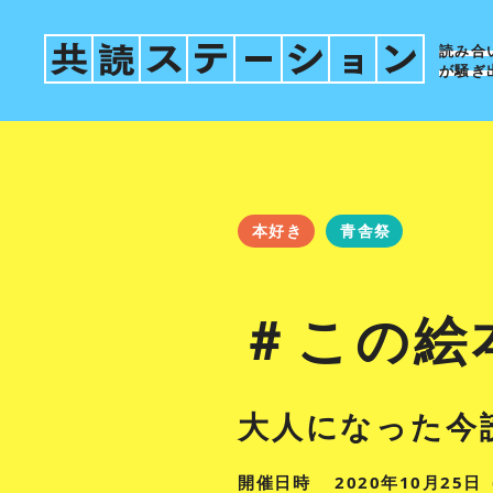
読み合
が騒ぎ
本好き
青舎祭
＃この絵
大人になった今
開催日時
2020年10月25日（