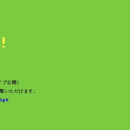
S
!
カイブ公開）
覧いただけます。
kGgk