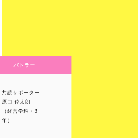
バトラー
共読サポーター
原口 倖太朗
（経営学科・3
年）