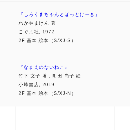
『しろくまちゃんとほっとけーき』
わかやまけん 著
こぐま社, 1972
2F 基本 絵本（S/XJ-S）
『なまえのないねこ』
竹下 文子 著，町田 尚子 絵
小峰書店, 2019
2F 基本 絵本（S/XJ-N）