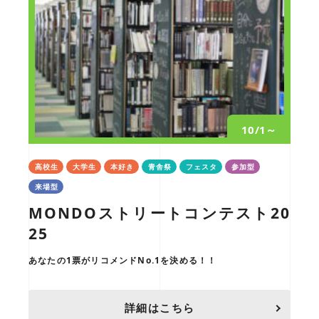
10/1～
高校生
大学生
本好き
青舎祭
フェスタ
参加型
来場型
MONDOストリートコンテスト20
25
あなたの1票がリコメンドNo.1を決める！！
詳細はこちら