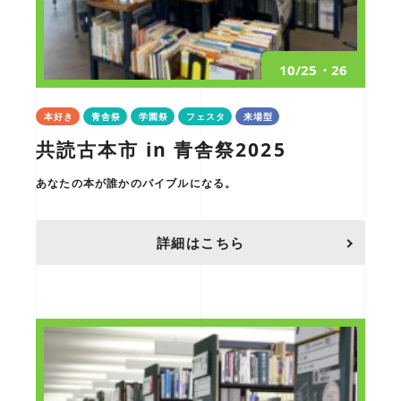
10/25・26
本好き
青舎祭
学園祭
フェスタ
来場型
共読古本市 in 青舎祭2025
あなたの本が誰かのバイブルになる。
詳細はこちら