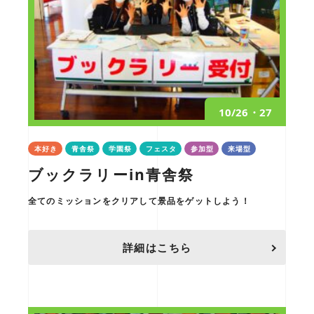
10/26・27
本好き
青舎祭
学園祭
フェスタ
参加型
来場型
ブックラリーin青舎祭
全てのミッションをクリアして景品をゲットしよう！
詳細はこちら