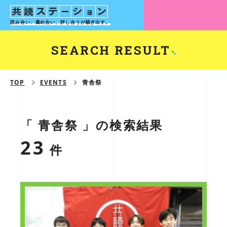
読み合い、薦め合い、評し合う
が騒ぎ出す。
SEARCH RESULT
TOP
EVENTS
青舎祭
「 青舎祭 」の検索結果
23
件