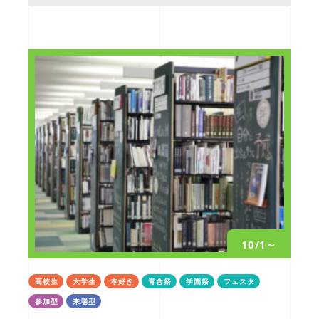
10/1～
高校生
大学生
本好き
青舎祭
学園祭
フェスタ
参加型
来場型