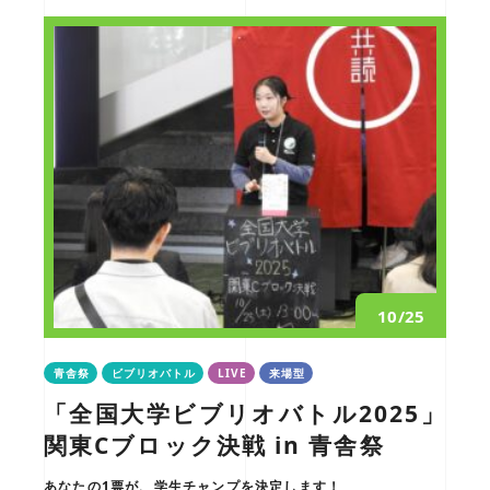
10/25
青舎祭
ビブリオバトル
LIVE
来場型
「全国大学ビブリオバトル2025」
関東Cブロック決戦 in 青舎祭
あなたの1票が、学生チャンプを決定します！