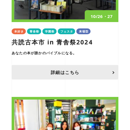
10/26・27
本好き
青舎祭
学園祭
フェスタ
来場型
共読古本市 in 青舎祭2024
あなたの本が誰かのバイブルになる。
詳細はこちら