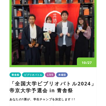
10/27
青舎祭
ビブリオバトル
LIVE
来場型
「全国大学ビブリオバトル2024」
帝京大学予選会 in 青舎祭
あなたの1票が、学生チャンプを決定します！!