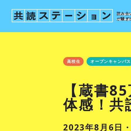
読み合
が騒ぎ
高校生
オープンキャンパス
【蔵書8
体感！共
2023年8月6