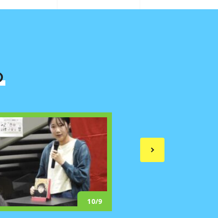
め
10/9