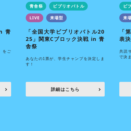
青舎祭
ビブリオバトル
ビ
LIVE
来場型
来
n 青
「全国大学ビブリオバトル20
「第
25」関東Cブロック決戦 in 青
表決
舎祭
」をご
共読
で決
あなたの1票が、学生チャンプを決定しま
す！
詳細はこちら