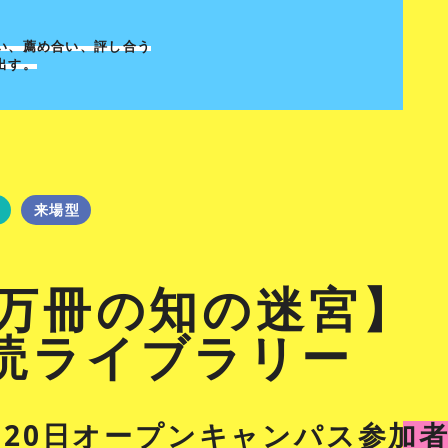
い、薦め合い、評し合う
出す。
来場型
5万冊の知の迷宮】
読ライブラリー
日・20日オープンキャンパス参加