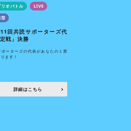
ブリオバトル
LIVE
本好き
青舎祭
場型
フェスタ
来場型
11回共読サポーターズ代
共読古本市 in 青舎
定戦」決勝
あなたの本が誰かのバイ
サポーターズの代表があなたの１票
まります！
詳細はこちら
詳細はこち