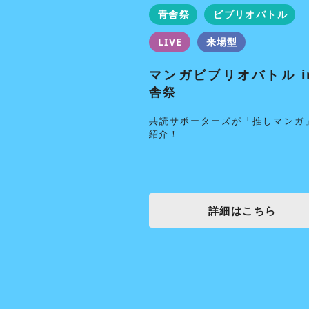
オープンキャンパス
青舎祭
ビブリオバトル
LIVE
来場型
マンガビブリオバトル i
で本を選ぼう！
舎祭
共読サポーターズが「推しマンガ
紹介！
細はこちら
詳細はこちら