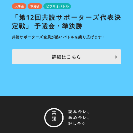
大学生
本好き
ビブリオバトル
大学
決定
「第12回共読サポーターズ代表決
7
定戦」 予選会・準決勝
毎月開
共読サポーターズ全員が熱いバトルを繰り広げます！
詳細はこちら