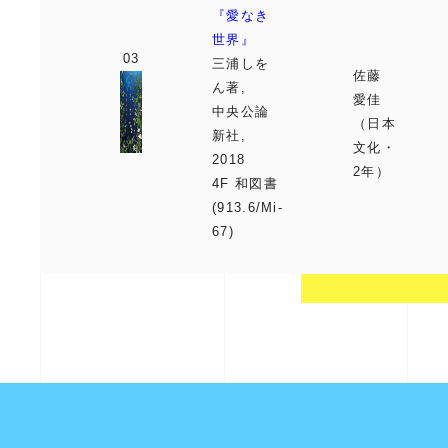
『愛なき
世界』
三浦しを
佐藤
ん著,
愛佳
中央公論
（日本
新社,
文化・
2018
2年）
4F 和図書
(913.6/Mi-
67)