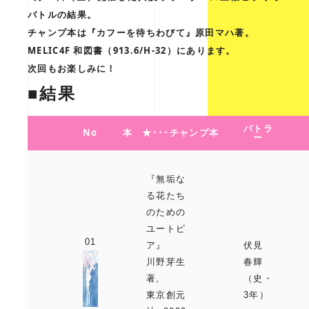
バトルの結果。
チャンプ本は『カフーを待ちわびて』原田マハ著。
MELIC4F 和図書（913.6/H-32）にあります。
次回もお楽しみに！
■結果
バトラ
No
本 ★･･･チャンプ本
ー
『無垢な
る花たち
のための
ユートピ
ア』
伏見
川野芽生
春輝
著,
（史・
東京創元
3年）