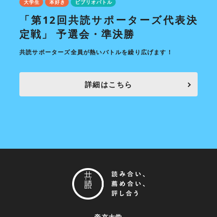
大学生
本好き
ビブリオバトル
大学
「第12回共読サポーターズ代表決
7
定戦」 予選会・準決勝
毎月開
共読サポーターズ全員が熱いバトルを繰り広げます！
詳細はこちら