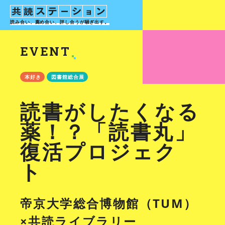
読み合い、薦め合い、評し合う
が騒ぎ出す。
EVENT
本好き
図書館総合展
読書がしたくなる
薬！？「読書丸」
復活プロジェク
ト
帝京大学総合博物館（TUM）
×共読ライブラリー