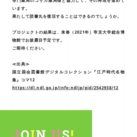
専門薬局のコサカ薬局様と協力して、その再現を進めて
います。
果たして読書丸を復活することはできるのでしょうか。
プロジェクトの結果は、来春（2021年）帝京大学総合博
物館でお披露目予定です。
ご期待ください。
≪出典≫
国立国会図書館デジタルコレクション『江戸時代名物
集』コマ12
https://dl.ndl.go.jp/info:ndljp/pid/2542938/12
J
O
I
N
U
S
!