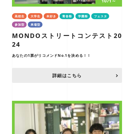
10/1～
高校生
大学生
本好き
青舎祭
学園祭
フェスタ
参加型
来場型
MONDOストリートコンテスト20
24
あなたの1票がリコメンドNo.1を決める！！
詳細はこちら