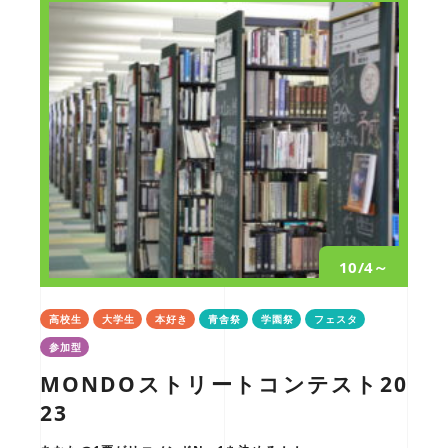
10/4～
高校生
大学生
本好き
青舎祭
学園祭
フェスタ
参加型
MONDOストリートコンテスト20
23