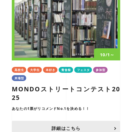
10/1～
高校生
大学生
本好き
青舎祭
フェスタ
参加型
来場型
MONDOストリートコンテスト20
25
あなたの1票がリコメンドNo.1を決める！！
詳細はこちら