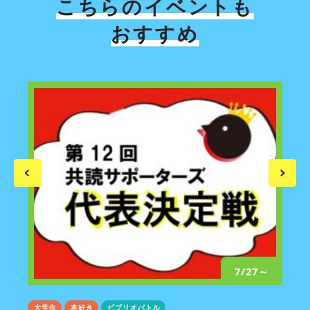
こちらのイベントも
おすすめ
/24
7/27～
大学生
本好き
ビブリオバトル
大学