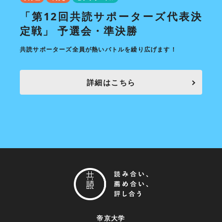
決定
「第12回共読サポーターズ代表決
7
定戦」 予選会・準決勝
毎月開
共読サポーターズ全員が熱いバトルを繰り広げます！
詳細はこちら
帝京大学