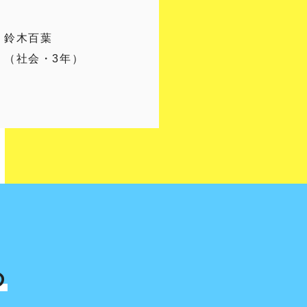
鈴木百葉
（社会・3年）
め