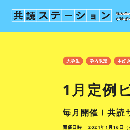
読み合
が騒ぎ
大学生
学内限定
本好
1月定例
毎月開催！共読
開催日時
2024年1月16日（