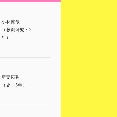
小林捺哉
（教職研究・2
年）
新妻拓弥
（史・3年）