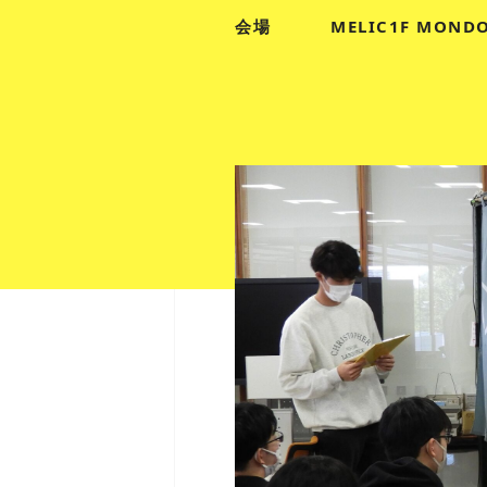
会場
MELIC1F MOND