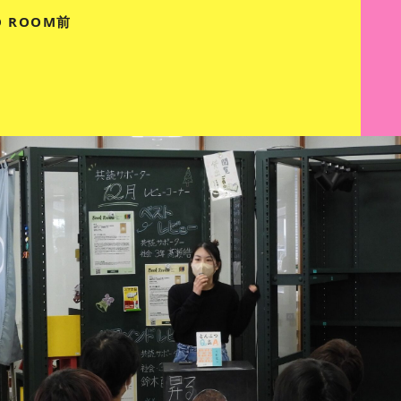
O ROOM前