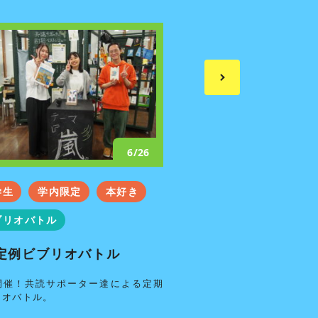
6/26
学生
学内限定
本好き
大学生
学内限定
ブリオバトル
ビブリオバトル
定例ビブリオバトル
5月定例ビブリオ
開催！共読サポーター達による定期
毎月開催！共読サポータ
リオバトル。
ビブリオバトル。