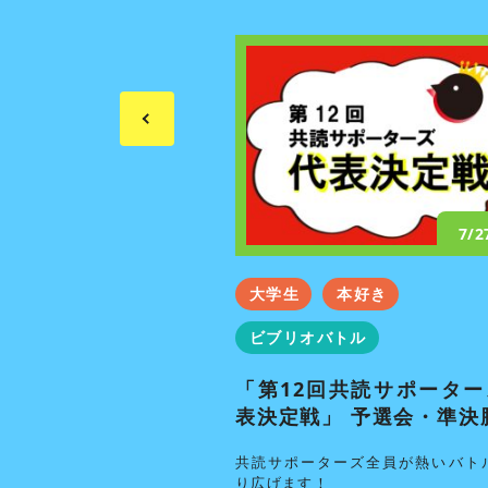
10/24
7/
青舎祭
大学生
本好き
ビブリオバトル
サポーターズ代表決
勝
「第12回共読サポーター
表決定戦」 予選会・準決
共読サポーターNo.1が決
共読サポーターズ全員が熱いバト
り広げます！