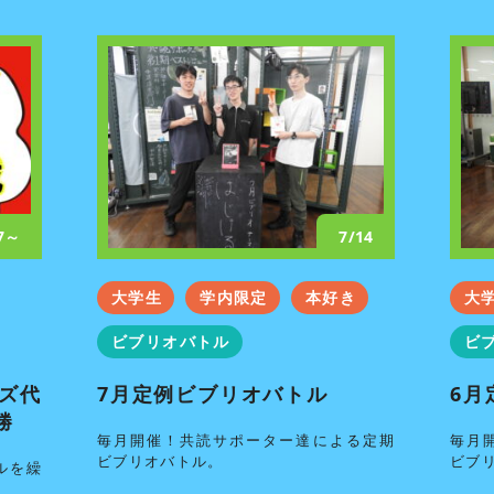
27～
7/14
大学生
学内限定
本好き
大
ビブリオバトル
ビ
ズ代
7月定例ビブリオバトル
6月
勝
毎月開催！共読サポーター達による定期
毎月
ビブリオバトル。
ビブ
ルを繰