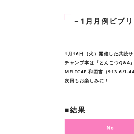
－1月月例ビブ
1月16日（火）開催した共読
チャンプ本は『とんこつQ&A
MELIC4F 和図書（913.6/I
次回もお楽しみに！
■結果
No