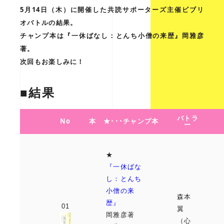
5月14日（木）に開催した共読サポーターズ主催ビブリ
オバトルの結果。
チャンプ本は『一休ばなし：とんち小僧の来歴』岡雅彦
著。
次回もお楽しみに！
■結果
バトラ
No
本 ★･･･チャンプ本
ー
★
『一休ばな
し：とんち
小僧の来
森本
歴』
翼
岡雅彦著
（心