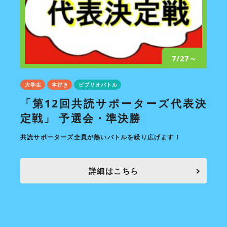
/24
7/27～
大学生
本好き
ビブリオバトル
大学
決定
「第12回共読サポーターズ代表決
7
定戦」 予選会・準決勝
毎月開
共読サポーターズ全員が熱いバトルを繰り広げます！
詳細はこちら