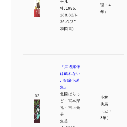
平凡
理・4
社,1995,
年）
188.82/I-
36-O(3F
和図書)
『岸辺露伴
は戯れない
: 短編小説
集』
北國ばらっ
小林
ど・宮本深
典馬
礼・吉上亮
（史・
著
3年）
集英