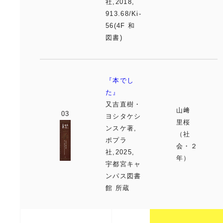
社,2018,
913.68/Ki-
56(4F 和
図書)
『本でし
た』
又吉直樹・
山﨑
ヨシタケシ
里桜
ンスケ著,
（社
ポプラ
会・２
社,2025,
年）
宇都宮キャ
ンパス図書
館 所蔵