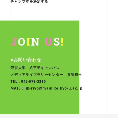
チャンプ本を決定する
J
O
I
N
U
S
!
●お問い合わせ
帝京大学 八王子キャンパス
メディアライブラリーセンター 共読担当
TEL：042-678-3315
MAIL：lib-riyo@main.teikyo-u.ac.jp