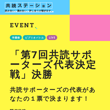
読み合い、薦め合い、評し合う
が騒ぎ出す。
EVENT
学園祭
ビブリオバトル
LIVE
「第7回共読サポ
ーターズ代表決定
戦」決勝
共読サポーターズの代表があ
なたの１票で決まります！