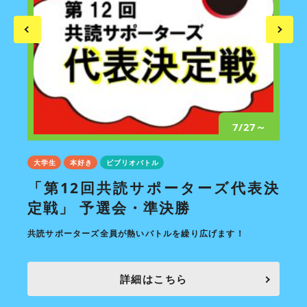
/12
7/27～
大学生
本好き
ビブリオバトル
大学
「第12回共読サポーターズ代表決
7
定戦」 予選会・準決勝
ル。
毎月開
共読サポーターズ全員が熱いバトルを繰り広げます！
詳細はこちら