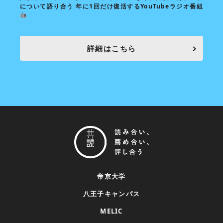
について語り合う 年に1回だけ復活するYouTubeラジオ番組
あなた
詳細はこちら
帝京大学
八王子キャンパス
MELIC