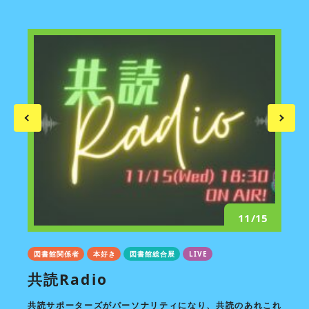
1/6
11/15
図書館関係者
本好き
図書館総合展
LIVE
図書
決戦
共読Radio
「
関
ます！
共読サポーターズがパーソナリティになり、共読のあれこれ