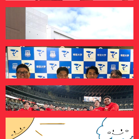
サポーターの会
カレンダー
お知らせ
サポート情報
運動部支援
駅伝競走部
お問い合わせ
駅伝競走部の卒業生でYouTuberのたむじょーさんとトー
クショー企画を実施しました
プライバシーポリシー
INFORMATION
帝京大学スポーツ憲章
Tags