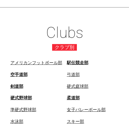
Clubs
クラブ別
アメリカンフットボール部
駅伝競走部
空手道部
弓道部
剣道部
硬式庭球部
硬式野球部
柔道部
準硬式野球部
女子バレーボール部
水泳部
スキー部