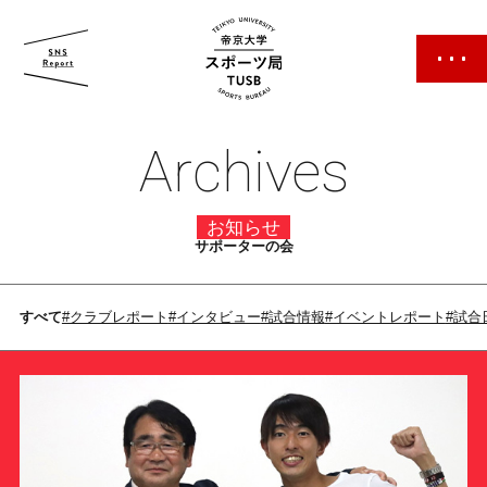
帝京大学 スポーツ局
Archives
お知らせ
サポーターの会
スポーツ局について
すべて
#クラブレポート
#インタビュー
#試合情報
#イベントレポート
#試合
クラブ紹介
クラブ一覧
カレンダー
ファン・サポーター