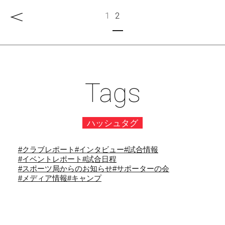
1
2
帝京スポーツサポーターの会のメンバー大募集！
INFORMATION
帝京スポーツサポーターの会が青舎祭で「こども向けス
ポーツ体験型イベント（こども広場）」を実 …
帝京スポーツサポーターの会主催のラグビー部講演会を
REPORT
Tags
行いました
REPORT
ハッシュタグ
#クラブレポート
#インタビュー
#試合情報
#イベントレポート
#試合日程
#スポーツ局からのお知らせ
#サポーターの会
#メディア情報
#キャンプ