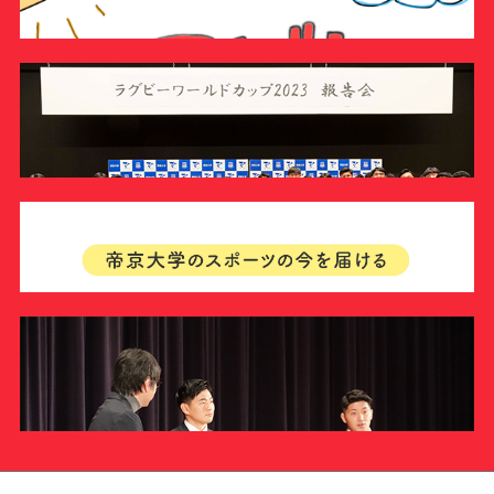
#クラブレポート
#インタビュー
#試合情報
#イベントレポート
#試合日程
#スポーツ局からのお知らせ
#サポーターの会
#メディア情報
#キャンプ
ラグビー部
【11/20更新】運動部による体験型イベント延期のお知
らせ
帝京大学ラグビー部 講演会開催決定！
INFORMATION
ラグビー部
INFORMATION
パリ2024オリンピック7人制ラグビー日本代表選手（本
学ラグビー部OB）の報告会を開催しま …
INFORMATION
ラグビー部
ラグビーワールドカップ2023に出場した帝京大学ラグビ
ー部OBによる報告会を実施しました
INFORMATION