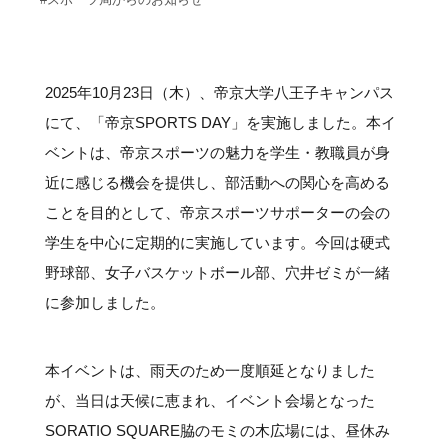
#クラブレポート
#インタビュー
#試合情報
#イベントレポート
#試合日程
#スポーツ局からのお知らせ
#サポーターの会
#メディア情報
#キャンプ
2025年10月23日（木）、帝京大学八王子キャンパス
にて、「帝京SPORTS DAY」を実施しました。本イ
ベントは、帝京スポーツの魅力を学生・教職員が身
近に感じる機会を提供し、部活動への関心を高める
ことを目的として、帝京スポーツサポーターの会の
学生を中心に定期的に実施しています。今回は硬式
野球部、女子バスケットボール部、穴井ゼミが一緒
に参加しました。
本イベントは、雨天のため一度順延となりました
が、当日は天候に恵まれ、イベント会場となった
SORATIO SQUARE脇のモミの木広場には、昼休み