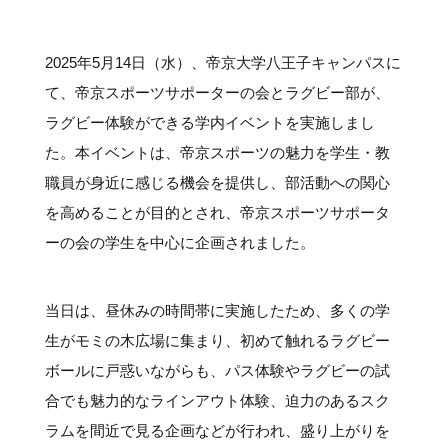
#クラブレポート
#インタビュー
#試合情報
#イベントレポート
#試合日程
#スポーツ局からのお知らせ
#サポーターの会
#メディア情報
#キャンプ
2025年5月14日（水）、帝京大学八王子キャンパスに
て、帝京スポーツサポーターの会とラグビー部が、
ラグビー体験ができる学内イベントを実施しまし
た。本イベントは、帝京スポーツの魅力を学生・教
職員が身近に感じる機会を提供し、部活動への関心
を高めることが目的とされ、帝京スポーツサポータ
ーの会の学生を中心に企画されました。
当日は、昼休みの時間帯に実施したため、多くの学
生がモミの木広場に集まり、初めて触れるラグビー
ボールに戸惑いながらも、パス体験やラグビーの試
合でも魅力的なラインアウト体験、迫力のあるスク
ラムを間近で見る企画などが行われ、盛り上がりを