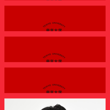
サポーターの会
カレンダー
お知らせ
サポート情報
運動部支援
ラグビー部
お問い合わせ
ラグビー部 2026/6/28【練習試合】vs東海大学 本橋喬
也 インタビュー
プライバシーポリシー
INTERVIEW
ラグビー部
帝京大学スポーツ憲章
ラグビー部 2026/6/28【練習試合】vs東海大学 森山飛
翔 キャプテン インタビュー
Tags
INTERVIEW
ラグビー部