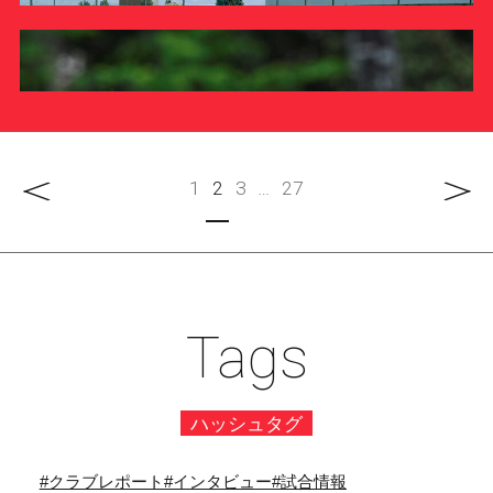
ラグビー部 2026年度【1年生インタビュー】徐将紀
INTERVIEW
ラグビー部
1
2
3
…
27
ラグビー部 2026年度【1年生インタビュー】三治蒼生
八王子キャンパスにて、ボルシア・ドルトムントサッカ
INTERVIEW
ークリニック1DAYトレーニングキャンプ …
REPORT
Tags
ハッシュタグ
ラグビー部
#クラブレポート
#インタビュー
#試合情報