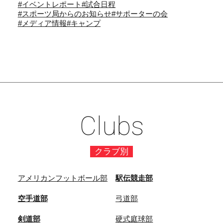
2026/6/21 ラグビー部【 関東大学春季交流大会Bリー
#イベントレポート
#試合日程
#スポーツ局からのお知らせ
#サポーターの会
グ】vs慶応義塾大学 上田倭士 …
#メディア情報
#キャンプ
INTERVIEW
Clubs
クラブ別
アメリカンフットボール部
駅伝競走部
空手道部
弓道部
剣道部
硬式庭球部