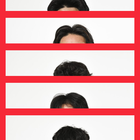
ラグビー部 2026/6/28【練習試合】vs東海大学 相馬朋
#クラブレポート
#インタビュー
#試合情報
#イベントレポート
#試合日程
和 監督インタビュー
#スポーツ局からのお知らせ
#サポーターの会
#メディア情報
#キャンプ
INTERVIEW
ラグビー部
ラグビー部 2026/6/28【練習試合】vs東海大学 マッチ
レポート
REPORT
ラグビー部
ラグビー部 2026年度【1年生インタビュー】高梨太吾
INTERVIEW
ラグビー部
ラグビー部 2026年度【1年生インタビュー】早坂俊吾
INTERVIEW