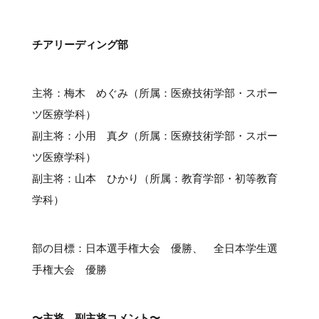
#クラブレポート
#インタビュー
#試合情報
#イベントレポート
#試合日程
#スポーツ局からのお知らせ
#サポーターの会
#メディア情報
#キャンプ
チアリーディング部
主将：梅木 めぐみ（所属：医療技術学部・スポー
ツ医療学科）
副主将：小用 真夕（所属：医療技術学部・スポー
ツ医療学科）
副主将：山本 ひかり（所属：教育学部・初等教育
学科）
部の目標：日本選手権大会 優勝、 全日本学生選
手権大会 優勝
〜主将、副主将コメント〜