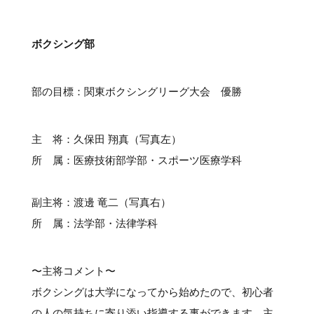
#クラブレポート
#インタビュー
#試合情報
#イベントレポート
#試合日程
#スポーツ局からのお知らせ
#サポーターの会
#メディア情報
#キャンプ
ボクシング部
部の目標：関東ボクシングリーグ大会 優勝
主 将：久保田 翔真（写真左）
所 属：医療技術部学部・スポーツ医療学科
副主将：渡邊 竜二（写真右）
所 属：法学部・法律学科
〜主将コメント〜
ボクシングは大学になってから始めたので、初心者
の人の気持ちに寄り添い指導する事ができます。主