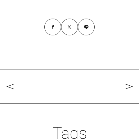
#クラブレポート
#インタビュー
#試合情報
#イベントレポート
#試合日程
#スポーツ局からのお知らせ
#サポーターの会
#メディア情報
#キャンプ
Tags