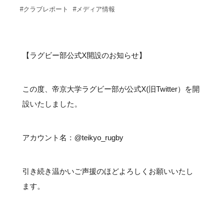
サポーターの会
カレンダー
#クラブレポート
#メディア情報
お知らせ
サポート情報
【ラグビー部公式X開設のお知らせ】
運動部支援
この度、帝京大学ラグビー部が公式X(旧Twitter）を開
お問い合わせ
設いたしました。
プライバシーポリシー
アカウント名：@teikyo_rugby
帝京大学スポーツ憲章
引き続き温かいご声援のほどよろしくお願いいたし
Tags
ます。