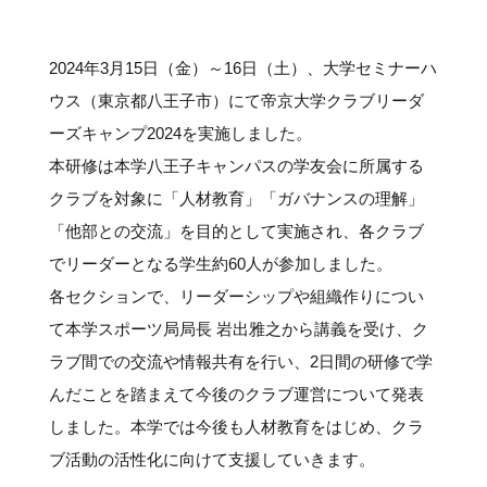
#クラブレポート
#インタビュー
#試合情報
#イベントレポート
#試合日程
#スポーツ局からのお知らせ
#サポーターの会
#メディア情報
#キャンプ
2024年3月15日（金）～16日（土）、大学セミナーハ
ウス（東京都八王子市）にて帝京大学クラブリーダ
ーズキャンプ2024を実施しました。
本研修は本学八王子キャンパスの学友会に所属する
クラブを対象に「人材教育」「ガバナンスの理解」
「他部との交流」を目的として実施され、各クラブ
でリーダーとなる学生約60人が参加しました。
各セクションで、リーダーシップや組織作りについ
て本学スポーツ局局長 岩出雅之から講義を受け、ク
ラブ間での交流や情報共有を行い、2日間の研修で学
んだことを踏まえて今後のクラブ運営について発表
しました。本学では今後も人材教育をはじめ、クラ
ブ活動の活性化に向けて支援していきます。