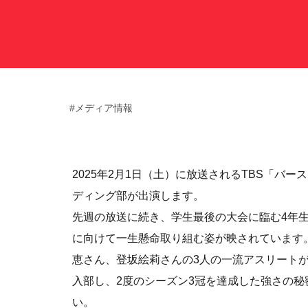
サポート情報
運動部支援
#メディア情報
お問い合わせ
プライバシーポリシー
2025年2月1日（土）に放送されるTBS「バ
ディング部が出演します。
帝京大学スポーツ憲章
先週の放送に続き、学生最後の大会に臨む4年
に向けて一生懸命取り組む姿が映されています
恵さん、登坂絵莉さんの3人の一流アスリート
入部し、2度のシーズン3冠を達成した強さの
い。