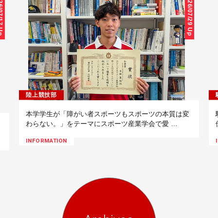
/17 Up
26/07/29 Up
陸上競技部
本学学生が「障がい者スポーツもスポーツの本質は変
わらない。」をテーマにスポーツ産業学会で愛 …
INFORMATION