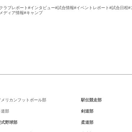
#クラブレポート
#インタビュー
#試合情報
#イベントレポート
#試合日程
#メディア情報
#キャンプ
アメリカンフットボール部
駅伝競走部
弓道部
剣道部
硬式野球部
柔道部