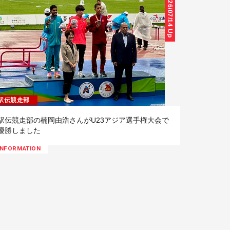
26/07/14 Up
駅伝競走部
駅伝競走部の楠岡由浩さんがU23アジア選手権大会で
優勝しました
INFORMATION