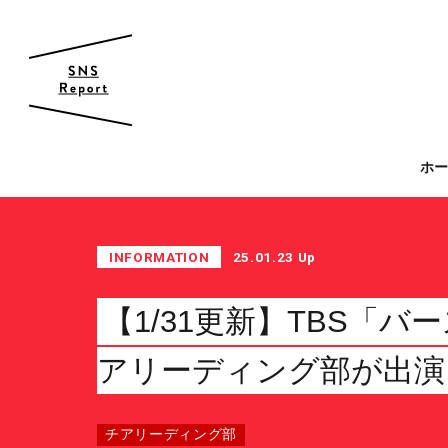
帝京大学 スポーツ局
ホ
スポーツ局について
クラブ紹介
INFORMATION
25.01.23 Up
クラブ一覧
カレンダー
【1/31更新】TBS「
ファン・サポーター
アリーディング部が出演
サポーターの会
カレンダー
チアリーディング部
お知らせ