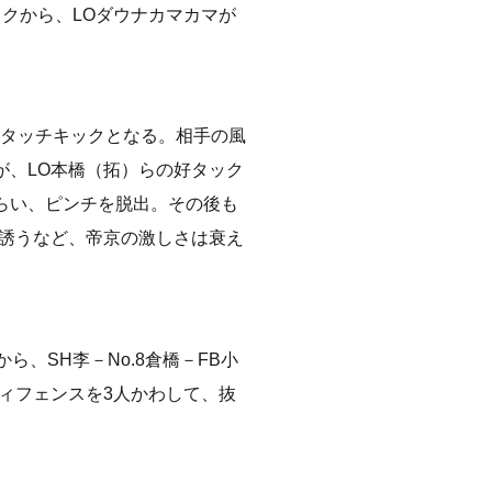
ックから、LOダウナカマカマが
好タッチキックとなる。相手の風
が、LO本橋（拓）らの好タック
らい、ピンチを脱出。その後も
を誘うなど、帝京の激しさは衰え
ら、SH李－No.8倉橋－FB小
ディフェンスを3人かわして、抜