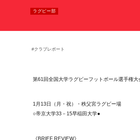
ラグビー部
サポート情報
運動部支援
#クラブレポート
お問い合わせ
プライバシーポリシー
第61回全国大学ラグビーフットボール選手権大
帝京大学スポーツ憲章
1月13日（月・祝）・秩父宮ラグビー場
○帝京大学33－15早稲田大学●
《BRIEF REVIEW》