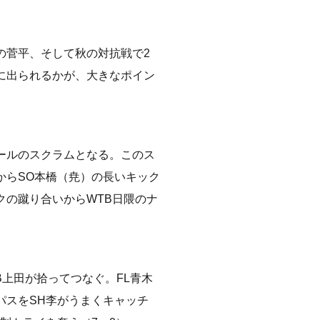
の菅平、そして秋の対抗戦で2
に出られるかが、大きなポイン
ールのスクラムとなる。このス
からSO本橋（尭）の長いキック
クの蹴り合いからWTB日隈のナ
B上田が拾ってつなぐ。FL青木
パスをSH李がうまくキャッチ