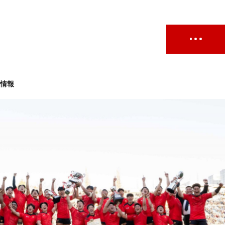
ト情報
ュー
#試合情報
#イベントレポート
#試合日程
せ
#サポーターの会
#メディア情報
#キャンプ