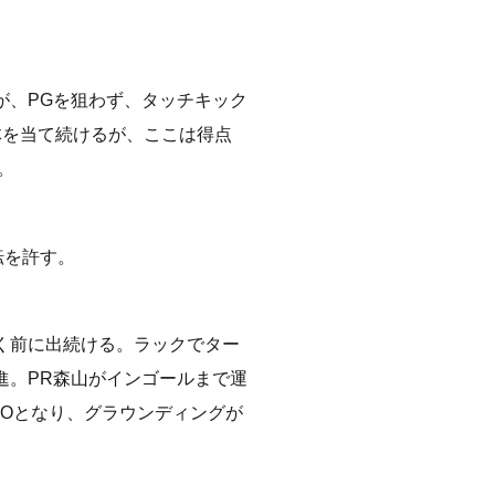
が、PGを狙わず、タッチキック
体を当て続けるが、ここは得点
。
転を許す。
く前に出続ける。ラックでター
進。PR森山がインゴールまで運
MOとなり、グラウンディングが