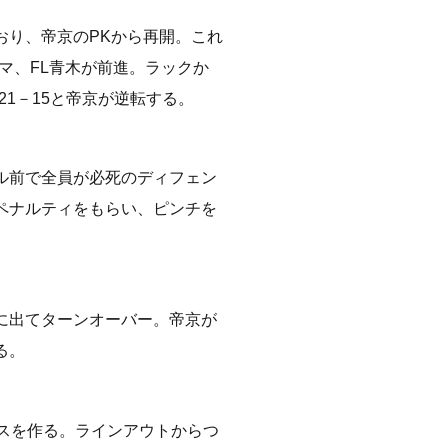
おり、帝京のPKから再開。これ
マ、FL青木が前進。ラックか
21－15と帝京が逆転する。
ル前で全員が必死のディフェン
ペナルティをもらい、ピンチを
に出てターンオーバー。帝京が
る。
ンスを作る。ラインアウトからつ