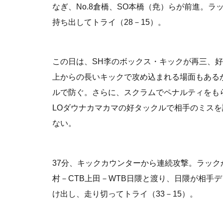
なぎ、No.8倉橋、SO本橋（尭）らが前進。ラ
持ち出してトライ（28－15）。
この日は、SH李のボックス・キックが再三、
上からの長いキックで攻め込まれる場面もある
ルで防ぐ。さらに、スクラムでペナルティをも
LOダウナカマカマの好タックルで相手のミス
ない。
37分、キックカウンターから連続攻撃。ラックか
村－CTB上田－WTB日隈と渡り、日隈が相手
け出し、走り切ってトライ（33－15）。