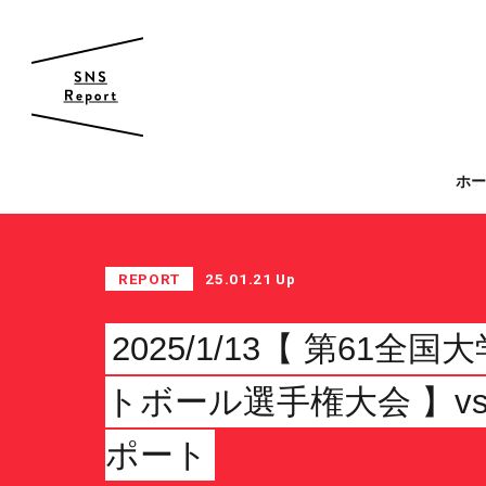
帝京大学 スポーツ局
ホ
スポーツ局について
クラブ紹介
REPORT
25.01.21 Up
クラブ一覧
カレンダー
2025/1/13【 第61
ファン・サポーター
トボール選手権大会 】vs
サポーターの会
カレンダー
ポート
お知らせ