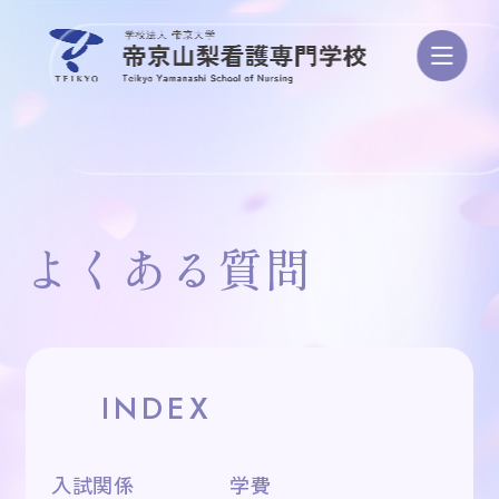
学校案内
よくある質問
学び・カリキュラム
資格/進路・就職
INDEX
入試・学費
入試関係
学費