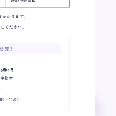
速達: 送料着払
度かかります。
越しください。
せ先》
5番4号
 事務室
1
00～12:00