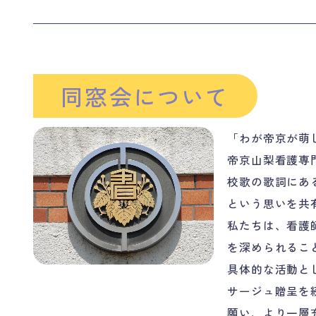
同窓会について
「わが帝京が萌
帝京山梨看護専門
校歌の歌詞にあ
という思いを共
私たちは、看護
を深められるこ
具体的な活動と
サージュ贈呈を
願い、より一層