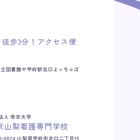
り徒歩3分！アクセス便
県立図書館や甲府駅北口よっちゃば
。
法人 帝京大学
京山梨看護専門学校
0-0024 山梨県甲府市北口二丁目15