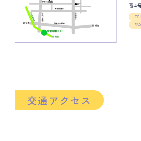
番4
TE
FA
交通アクセス