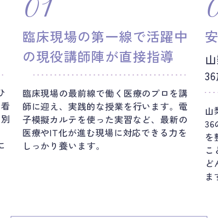
01
臨床現場の第一線で活躍中
の現役講師陣が直接指導
山
3
ひ
臨床現場の最前線で働く医療のプロを講
“看
師に迎え、実践的な授業を行います。電
山
個別
子模擬カルテを使った実習など、最新の
3
医療やIT化が進む現場に対応できる力を
を
に
しっかり養います。
こ
ど
ま