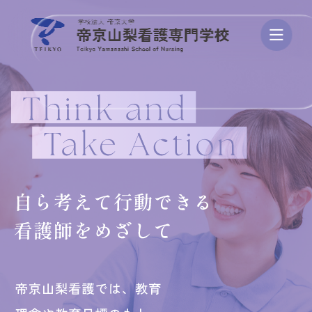
学校案内
学び・カリキュラム
資格/進路・就職
入試・学費