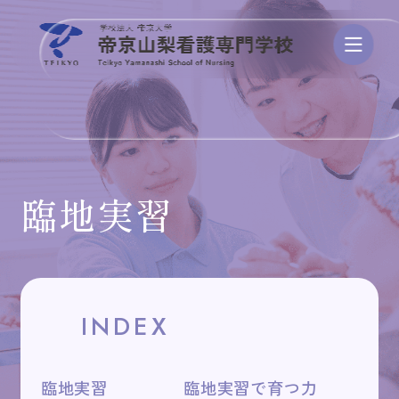
学校案内
臨地実習
学び・カリキュラム
資格/進路・就職
INDEX
入試・学費
臨地実習
臨地実習で育つ力