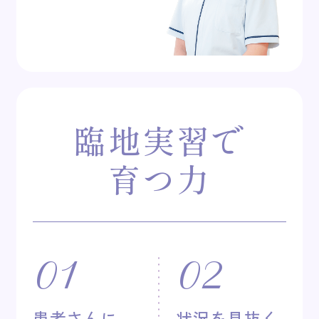
臨地実習で
育つ力
01
02
患者さんに
状況を見抜く