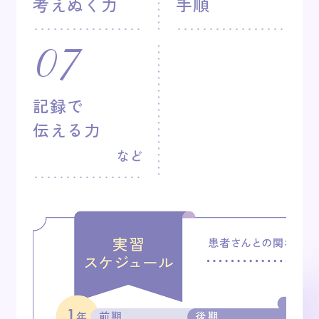
考えぬく力
手順
07
記録で
伝える力
など