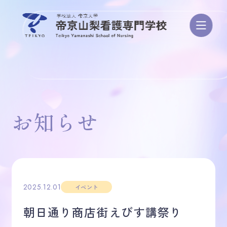
学校案内
お知らせ
学び・カリキュラム
資格/進路・就職
2025.12.01
イベント
朝日通り商店街えびす講祭り
入試・学費