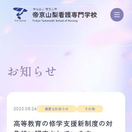
学校案内
お知らせ
学び・カリキュラム
資格/進路・就職
2022.08.24
重要なお知らせ
その他
高等教育の修学支援新制度の対
入試・学費