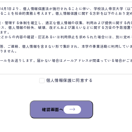
5年4月1日より、個人情報保護法が施行されることに伴い、学校法人帝京大学（
ることを社会的責務と考えます。個人情報保護に関する方針を以下のとおり定
護・管理する体制を確立し、適正な個人情報の収集、利用および提供に関する内
セス、個人情報の紛失、破壊、改ざんおよび漏えいなどに関する万全の予防措置
ます。
などからの内容の確認・訂正あるいは利用停止を求められた場合には、別に定め
答、ご連絡、個人情報を含まない形で集計され、本学の事業活動に利用してい
りません。
ールをお送りします。届かない場合はメールアドレスが間違っている場合がご
個人情報保護に同意する
確認画面へ