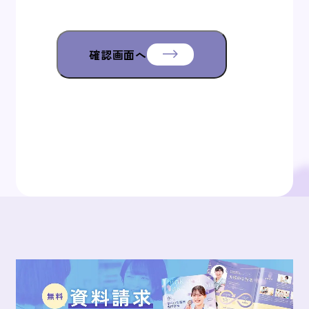
ともに、是正対策を実施します。
個人情報の確認・訂正・利用停止 当該本人など
からの内容の確認・訂正あるいは利用停止を求
められた場合には、別に定める内部規定によ
確認画面へ
り、調査上適切に対応します。
※お預かりする個人情報は、ユーザーへの回
答、ご連絡、個人情報を含まない形で集計さ
れ、本学の事業活動に利用していますが、ユー
ザーの承諾なく、第三者に開示するなどの目的
外利用を行うことは、一切ありません。
※ご入力いただいたメールアドレスに確認メー
ルをお送りします。届かない場合はメールアド
レスが間違っている場合がございますので、再
度ご確認ください。