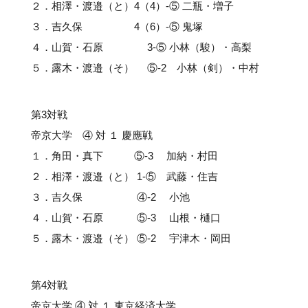
２．相澤・渡邉（と）4（4）-⑤ 二瓶・増子
３．吉久保 4（6）-⑤ 鬼塚
４．山賀・石原 3-⑤ 小林（駿）・高梨
５．露木・渡邉（そ） ⑤-2 小林（剣）・中村
第3対戦
帝京大学 ④ 対 １ 慶應戦
１．角田・真下 ⑤-3 加納・村田
２．相澤・渡邉（と） 1-⑤ 武藤・住吉
３．吉久保 ④-2 小池
４．山賀・石原 ⑤-3 山根・樋口
５．露木・渡邉（そ） ⑤-2 宇津木・岡田
第4対戦
帝京大学 ④ 対 １ 東京経済大学