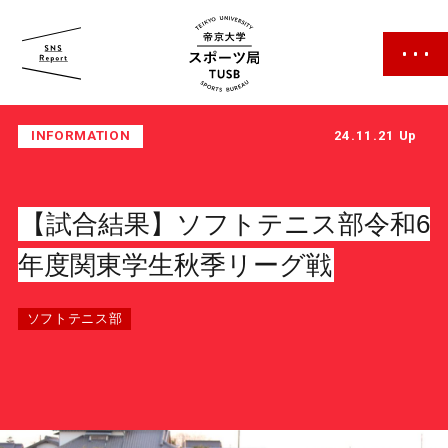
帝京大学 スポーツ局
INFORMATION
24.11.21 Up
【試合結果】ソフトテニス部令和6
年度関東学生秋季リーグ戦
スポーツ局について
ソフトテニス部
クラブ紹介
クラブ一覧
カレンダー
ファン・サポーター