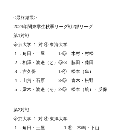
<最終結果>
2024年関東学生秋季リーグ戦2部リーグ
第1対戦
帝京大学 １ 対 ④ 東海大学
１．角田・土屋 1-⑤ 木村・村松
２．相澤・渡邉（と）⑤-3 脇田・藤田
３．吉久保 1-④ 松本（隼）
４．山賀・石原 3-⑤ 青木・松野
５．露木・渡邉（そ）2-⑤ 松本（航）・反保
第2対戦
帝京大学 １ 対 ④ 東洋大学
１．角田・土屋 1-⑤ 木嶋・下山