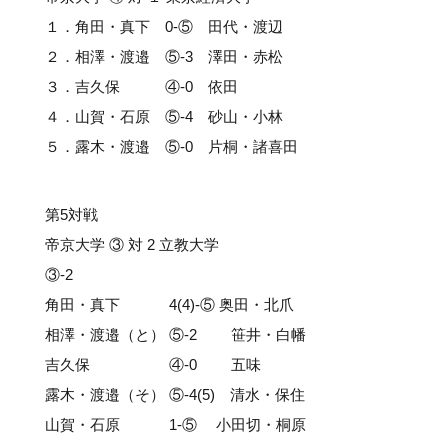
１．角田・真下 0-⑤ 田代・渡辺
２．相澤・渡邉 ⑤-3 澤田・赤松
３．吉久保 ④-0 依田
４．山賀・石原 ⑤-4 砂山・小林
５．露木・渡邉 ⑤-0 片桐・諸喜田
第5対戦
帝京大学 ③ 対 2 立教大学
③-2
角田・真下 4(4)-⑤ 奥田・北爪
相澤・渡邉（と） ⑤-2 笹井・白幡
吉久保 ④-0 五味
露木・渡邉（そ） ⑤-4(5) 清水・保住
山賀・石原 1-⑤ 小田切・桐原