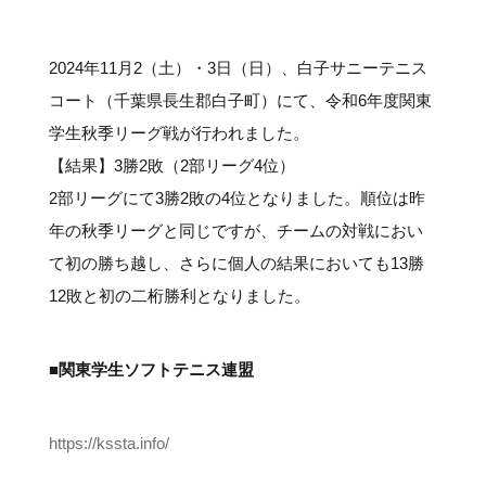
#クラブレポート
#インタビュー
#試合情報
#イベントレポート
#試合日程
#スポーツ局からのお知らせ
#サポーターの会
#メディア情報
#キャンプ
2024年11月2（土）・3日（日）、白子サニーテニス
コート（千葉県長生郡白子町）にて、令和6年度関東
学生秋季リーグ戦が行われました。
【結果】3勝2敗（2部リーグ4位）
2部リーグにて3勝2敗の4位となりました。順位は昨
年の秋季リーグと同じですが、チームの対戦におい
て初の勝ち越し、さらに個人の結果においても13勝
12敗と初の二桁勝利となりました。
■関東学生ソフトテニス連盟
https://kssta.info/