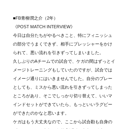
#クラブレポート
#インタビュー
#試合情報
#イベントレポート
#試合日程
#スポーツ局からのお知らせ
#サポーターの会
#メディア情報
#キャンプ
■FB青柳潤之介（2年）
《POST MATCH INTERVIEW》
今日は自分たちがやるべきこと、特にフィニッシュ
の部分でうまくできず、相手にプレッシャーをかけ
られて、悪い流れを引きずってしまいました。
久しぶりのAチームでの試合で、ケガの間はずっとイ
メージトレーニングもしていたのですが、試合では
イメージ通りにはいきませんでした。自分のプレー
としても、ミスから悪い流れを引きずってしまった
ところがあり、そこでしっかり切り替えて、いいマ
インドセットができていたら、もっといいラグビー
ができたのかなと思います。
ケガはもう大丈夫なので、ここから試合勘も自身の