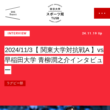
帝京大学 スポーツ局
INTERVIEW
24.11.19 Up
2024/11/3【 関東大学対抗戦A 】vs
早稲田大学 青柳潤之介インタビュ
ー
スポーツ局について
クラブ紹介
ラグビー部
クラブ一覧
カレンダー
ファン・サポーター