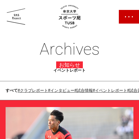
帝京大学 スポーツ局
Archives
お知らせ
イベントレポート
スポーツ局について
すべて
#クラブレポート
#インタビュー
#試合情報
#イベントレポート
#試合
クラブ紹介
クラブ一覧
カレンダー
ファン・サポーター