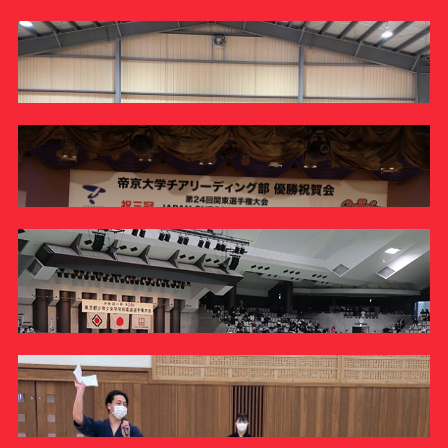
チャリティー新応援シャツ発売について
INFORMATION
岩出雅之スポーツ局長がスポルテック2023で講演を行い
ました
REPORT
ラグビー部
ラグビー部が「大手町・丸の内・有楽町仲通り綱引き大
会2023」のエキシビションマッチに参加 …
INFORMATION
剣道部
OB稽古会を実施しました
チアリーディング部
REPORT
チアリーディング部の優勝祝賀会を執り行いました