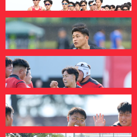
#クラブレポート
#インタビュー
#試合情報
ラグビーワールドカップ2023に出場した帝京大学ラグビ
#イベントレポート
#試合日程
ー部OBによる報告会を実施しました
#スポーツ局からのお知らせ
#サポーターの会
#メディア情報
#キャンプ
INFORMATION
板橋キャンパス水泳部ライフセービングチームが全日本
硬式野球部
学生ライフセービング選手権大会でチーム総 …
硬式野球部が1部昇格をかけて臨む入替戦において学生
INFORMATION
マネージャーが来場者特典を企画しました
駅伝競走部
INFORMATION
【駅伝競走部】17年連続25回目の本選出場決定！！！
INFORMATION
ラグビー部
2023/10/15【 関東大学対抗戦A 】vs筑波大学 大町 佳生
インタビュー
REPORT