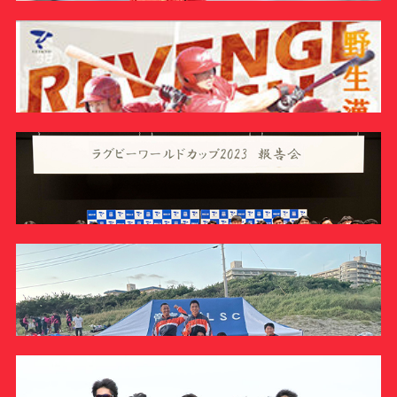
サポーターの会
カレンダー
お知らせ
サポート情報
運動部支援
ラグビー部
お問い合わせ
2023/11/5【 関東大学対抗戦A 】vs早稲田大学 高本 とむ
インタビュー
プライバシーポリシー
INTERVIEW
帝京大学スポーツ憲章
Tags
ラグビー部