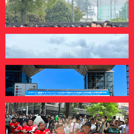
ラグビー部
2023/10/15【 関東大学対抗戦A 】vs筑波大学 山本 晴大
インタビュー
ラグビー部
REPORT
2023/10/15【 関東大学対抗戦A 】vs筑波大学 監督・主将
インタビュー
REPORT
ラグビー部
2023/10/15【 関東大学対抗戦A 】vs筑波大学 マッチレポ
ート
REPORT
ラグビー部