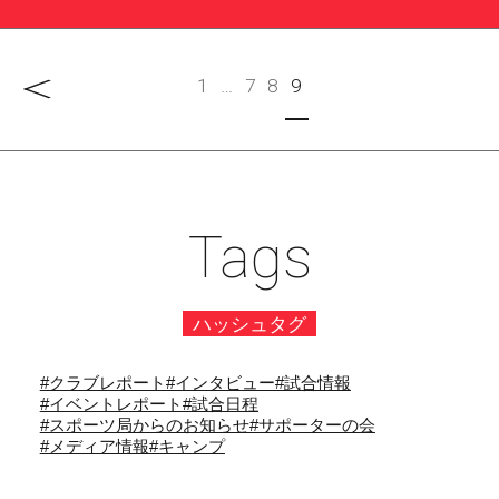
REPORT
柔道部
1
…
7
8
9
冲永荘一杯第34回東京都少年少女学年別柔道選手権大会
が開催されました
REPORT
剣道部
Tags
帝京大学幼稚園の園児を招いて剣道教室を開催しました
REPORT
ハッシュタグ
#クラブレポート
#インタビュー
#試合情報
#イベントレポート
#試合日程
#スポーツ局からのお知らせ
#サポーターの会
#メディア情報
#キャンプ